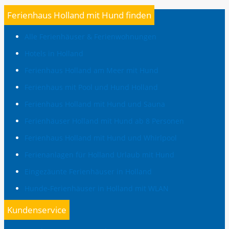
Ferienhaus Holland mit Hund finden
Alle Ferienhäuser & Ferienwohnungen
Hotels in Holland
Ferienhaus Holland am Meer mit Hund
Ferienhaus mit Pool und Hund Holland
Ferienhaus Holland mit Hund und Sauna
Ferienhäuser Holland mit Hund ab 8 Personen
Ferienhaus Holland mit Hund und Whirlpool
Ferienanlagen für Holland Urlaub mit Hund
Eingezäunte Ferienhäuser in Holland
Hunde-Ferienhäuser in Holland mit WLAN
Kundenservice