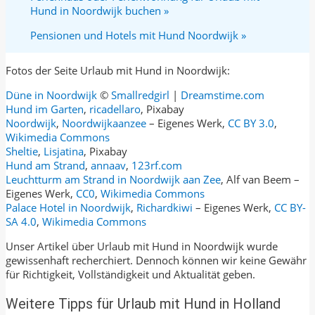
Hund in Noordwijk buchen »
Pensionen und Hotels mit Hund Noordwijk »
Fotos der Seite Urlaub mit Hund in Noordwijk:
Düne in Noordwijk
©
Smallredgirl
|
Dreamstime.com
Hund im Garten
,
ricadellaro
, Pixabay
Noordwijk
,
Noordwijkaanzee
–
Eigenes Werk,
CC BY 3.0
,
Wikimedia Commons
Sheltie
,
Lisjatina
, Pixabay
Hund am Strand
,
annaav
,
123rf.com
Leuchtturm am Strand in Noordwijk aan Zee
,
Alf van Beem
–
Eigenes Werk,
CC0
,
Wikimedia Commons
Palace Hotel in Noordwijk
,
Richardkiwi
– Eigenes Werk,
CC BY-
SA 4.0
,
Wikimedia Commons
Unser Artikel über Urlaub mit Hund in Noordwijk wurde
gewissenhaft recherchiert. Dennoch können wir keine Gewähr
für Richtigkeit, Vollständigkeit und Aktualität geben.
Weitere Tipps für Urlaub mit Hund in Holland