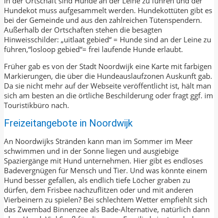
In der Ortschaft sind Hunde an der Leine zu führen und der
Hundekot muss aufgesammelt werden. Hundekottüten gibt es
bei der Gemeinde und aus den zahlreichen Tütenspendern.
Außerhalb der Ortschaften stehen die besagten
Hinweisschilder: „uitlaat gebied“ = Hunde sind an der Leine zu
führen,“losloop gebied“= frei laufende Hunde erlaubt.
Früher gab es von der Stadt Noordwijk eine Karte mit farbigen
Markierungen, die über die Hundeauslaufzonen Auskunft gab.
Da sie nicht mehr auf der Webseite veröffentlicht ist, hält man
sich am besten an die örtliche Beschilderung oder fragt ggf. im
Touristikbüro nach.
Freizeitangebote in Noordwijk
An Noordwijks Stränden kann man im Sommer im Meer
schwimmen und in der Sonne liegen und ausgiebige
Spaziergänge mit Hund unternehmen. Hier gibt es endloses
Badevergnügen für Mensch und Tier. Und was könnte einem
Hund besser gefallen, als endlich tiefe Löcher graben zu
dürfen, dem Frisbee nachzuflitzen oder und mit anderen
Vierbeinern zu spielen? Bei schlechtem Wetter empfiehlt sich
das Zwembad Binnenzee als Bade-Alternative, natürlich dann