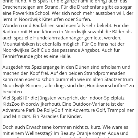
ohne Hund. Viel Spaß für die ganze Familie bringt auch das
Drachensteigen am Strand. Für die Drachenfans gibt es sogar
eine Powerkite School. Wer sich noch mehr austoben will, der
lernt in Noordwijk Kitesurfen oder Surfen.
Wandern und Radfahren sind ebenfalls sehr beliebt. Für die
Radtour mit Hund können in Noordwijk sowohl die Räder als
auch spezielle Hundefahrradanhänger gemietet werden.
Mountainbiken ist ebenfalls möglich. Für Golffans hat der
Noordwijkse Golf Club das passende Angebot. Auch für
Tennisfreunde gibt es eine Halle.
Ausgedehnte Spaziergänge in den Dünen sind erholsam und
machen den Kopf frei. Auf den beiden Strandpromenaden
kann man ebenso schön bummeln wie im alten Stadtzentrum
Noordwijk-Binnen , allerdings sind die „Hundevorschriften“ zu
beachten.
Viel Spaß für die Jüngsten verspricht der Indoor-Spielplatz
KidsZoo (Noordwijkerhout). Eine Outdoor-Variante ist der
Adventure Park De RollyGolf mit Adventure Golf, Trampolinen
und Minicars. Ein Paradies für Kinder.
Doch auch Erwachsene kommen nicht zu kurz. Wie wäre es
mit einem Wellnesstag? Im Beauty Oranje sorgen Aqua und