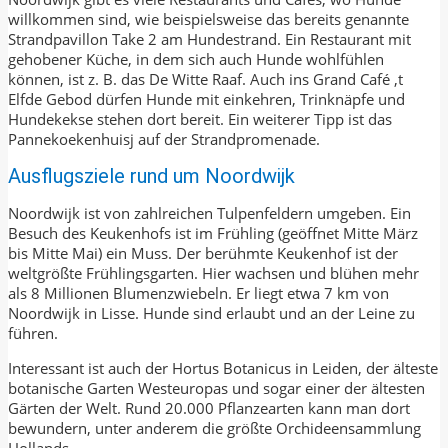
willkommen sind, wie beispielsweise das bereits genannte
Strandpavillon Take 2 am Hundestrand. Ein Restaurant mit
gehobener Küche, in dem sich auch Hunde wohlfühlen
können, ist z. B. das De Witte Raaf. Auch ins Grand Café ‚t
Elfde Gebod dürfen Hunde mit einkehren, Trinknäpfe und
Hundekekse stehen dort bereit. Ein weiterer Tipp ist das
Pannekoekenhuisj auf der Strandpromenade.
Ausflugsziele rund um Noordwijk
Noordwijk ist von zahlreichen Tulpenfeldern umgeben. Ein
Besuch des Keukenhofs ist im Frühling (geöffnet Mitte März
bis Mitte Mai) ein Muss. Der berühmte Keukenhof ist der
weltgrößte Frühlingsgarten. Hier wachsen und blühen mehr
als 8 Millionen Blumenzwiebeln. Er liegt etwa 7 km von
Noordwijk in Lisse. Hunde sind erlaubt und an der Leine zu
führen.
Interessant ist auch der Hortus Botanicus in Leiden, der älteste
botanische Garten Westeuropas und sogar einer der ältesten
Gärten der Welt. Rund 20.000 Pflanzearten kann man dort
bewundern, unter anderem die größte Orchideensammlung