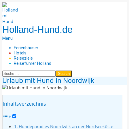
Skip
to
content
Holland-Hund.de
Secondary
Menu
Navigation
Ferienhäuser
Menu
Hotels
Reiseziele
Reiseführer Holland
Search
Urlaub mit Hund in Noordwijk
Inhaltsverzeichnis
Hundeparadies Noordwijk an der Nordseeküste