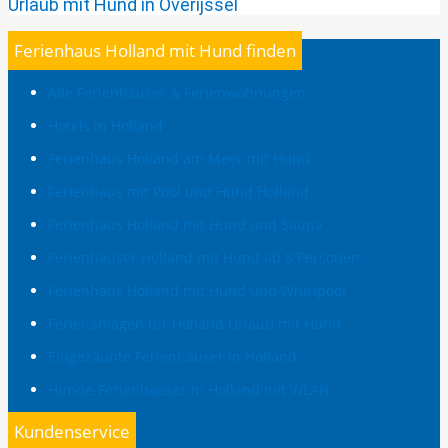
Urlaub mit Hund in Overijssel
Ferienhaus Holland mit Hund finden
Alle Ferienhäuser & Ferienwohnungen
Hotels in Holland
Ferienhaus Holland am Meer mit Hund
Ferienhaus mit Pool und Hund Holland
Ferienhaus Holland mit Hund und Sauna
Ferienhäuser Holland mit Hund ab 8 Personen
Ferienhaus Holland mit Hund und Whirlpool
Ferienanlagen für Holland Urlaub mit Hund
Eingezäunte Ferienhäuser in Holland
Hunde-Ferienhäuser in Holland mit WLAN
Kundenservice